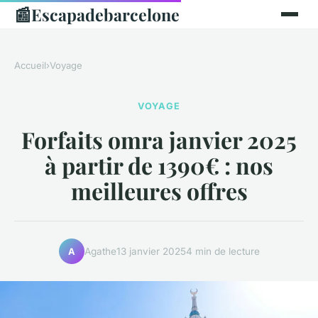
📰
Escapadebarcelone
Accueil
›
Voyage
VOYAGE
Forfaits omra janvier 2025
à partir de 1390€ : nos
meilleures offres
Agathe
13 janvier 2025
4 min de lecture
A