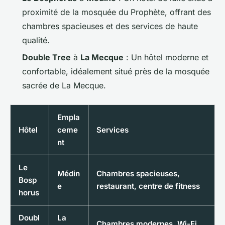
proximité de la mosquée du Prophète, offrant des
chambres spacieuses et des services de haute
qualité.
Double Tree
à
La Mecque
: Un hôtel moderne et
confortable, idéalement situé près de la mosquée
sacrée de La Mecque.
Empla
Hôtel
ceme
Services
nt
Le
Médin
Chambres spacieuses,
Bosp
e
restaurant, centre de fitness
horus
Doubl
La
Chambres modernes, Wi-Fi