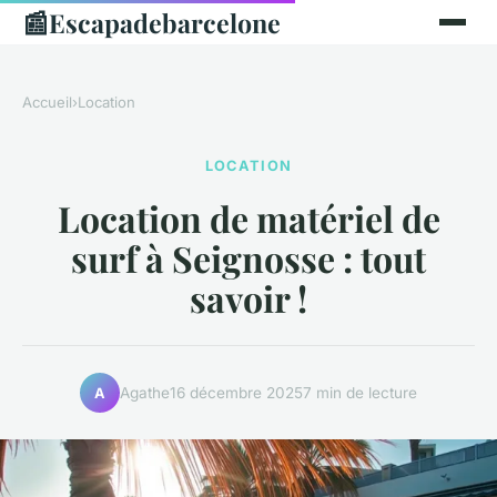
📰
Escapadebarcelone
Accueil
›
Location
LOCATION
Location de matériel de
surf à Seignosse : tout
savoir !
Agathe
16 décembre 2025
7 min de lecture
A